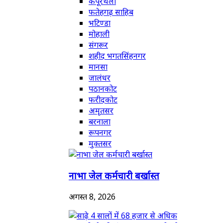
कपूरथला
फतेहगढ़ साहिब
भटिण्डा
मोहाली
संगरूर
शहीद भगतसिंहनगर
मानसा
जालंधर
पठानकोट
फरीदकोट
अमृतसर
बरनाला
रूपनगर
मुक्तसर
नाभा जेल कर्मचारी बर्खास्त
अगस्त 8, 2026