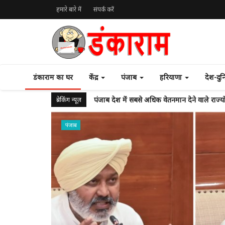
हमारे बारे में
संपर्क करें
डंकाराम का घर
केंद्र
पंजाब
हरियाणा
देश-दु
ब्रेकिंग न्यूज़
ई-20 के विरोध में 100 लोगों के साथ पीएम से मि
पंजाब
कैबिनेट मंत्री लालचंद कटारुचक ने कनाडा में भारतीय
FSSAI ने डाबर इंडिया को गुमराह करने वाले ‘100 प्र
2019 से 2026 के बीच 36 देशों से 274 भगोड़े 
दिल्ली सरकार ने जेल में अप्राकृतिक कारणों से मर